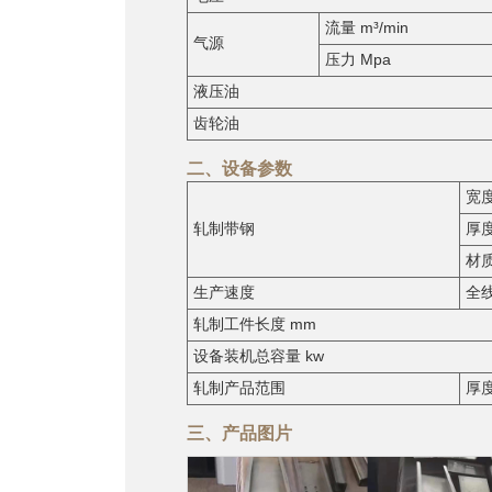
流量 m³/min
气源
压力 Mpa
液压油
齿轮油
二、设备参数
宽度
轧制带钢
厚度
材
生产速度
全线
轧制工件长度 mm
设备装机总容量 kw
轧制产品范围
厚度
三、产品图片