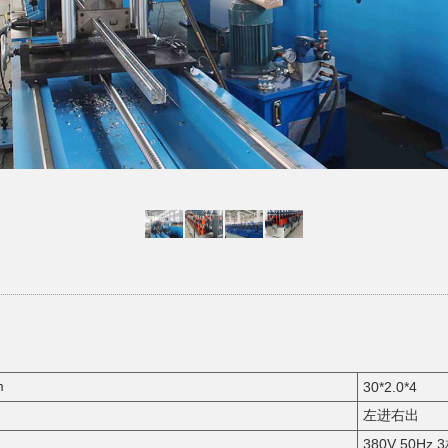
m
30*2.0*4
左进右出
380V 50Hz 