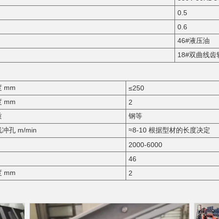
0.5
0.6
46#液压油
18#双曲线齿
 mm
≤250
 mm
2
质
钢等
冲孔 m/min
≈8-10 根据型材的长度决定
2000-6000
46
 mm
2