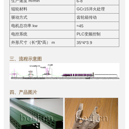
生产速度 m/min
6-8
辊轮材料
GCr15淬火处理
驱动方式
齿轮箱传动
电机总功率 kw
≈45
电控系统
PLC变频控制
外形尺寸（长*宽*高） m
35*4*3.9
三、流程示意图
四、产品图片