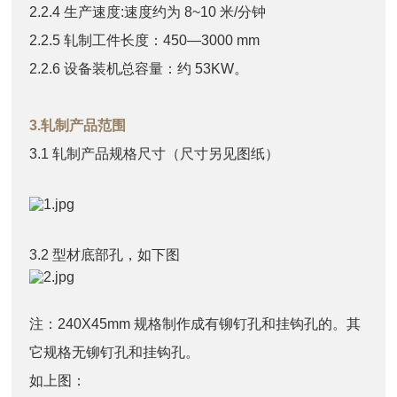
2.2.4 生产速度:速度约为 8~10 米/分钟
2.2.5 轧制工件长度：450—3000 mm
2.2.6 设备装机总容量：约 53KW。
3.轧制产品范围
3.1 轧制产品规格尺寸（尺寸另见图纸）
3.2 型材底部孔，如下图
注：240X45mm 规格制作成有铆钉孔和挂钩孔的。其
它规格无铆钉孔和挂钩孔。
如上图：