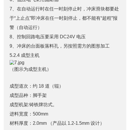
7、在自动运行时在任一时刻停止时，冲床滑块都要处
于“上止点”即冲床在任一时刻停止，都不能有“超程”报
警（自动运行）
8、控制回路电压要采用 DC24V 电压
9、冲床的台面板落料孔，另按照需方的图形加工
5.2.4 成型主机
（图示为成型主机）
成型道次：约 18 道（辊）
成型品种：脚手架
成型机架:铸铁牌坊式。
进料宽度：500mm
材料厚度：2.0mm （产品以 1.2-1.5mm 设计）