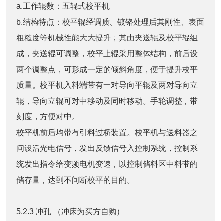
a.工作辊数：五辊式校平机
b.结构特点：校平辊经调质、镀铬处理后其刚性、表面
粗糙度等机械性能大大提升；其由夹送辊及校平辊组
成，夹送辊可调整，校平上辊采用整体结构，前后设
两个调整点，可形成一定的倾斜角度，便于提升校平
质量。校平机入料端带有一对导向平辊及两对导向立
辊，导向立辊可对中移动及同时移动。手轮调整，带
刻度，方便对中。
校平机前后均带有引料过桥装置。校平机与送料器之
间设活光电信号，发出反馈信号入控制系统，控制系
统发出指令给变频电机变速，以控制储料区中料带的
储存量，达到不间断校平的目的。
5.2.3 冲孔 （冲床为买方自购）