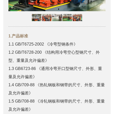
1.产品标准
1.1 GB/T6725-2002 《冷弯型钢条件》
1.2 GB/T6728-200 《结构用冷弯空心型钢尺寸、外
型、重量及允许偏差》
1.3 GB6723-86 《通用冷弯开口型钢尺寸、外形、重
量及允许偏差》
1.4 GB/709-88 《热轧钢板和钢带的尺寸、外形、重量
及允许偏差》
1.5 GB/708-88 《冷轧钢板和钢带的尺寸、外形、重量
及允许偏差》