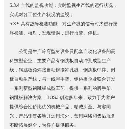
5.3.4 全线的监视功能：实时监视生产线的运行状况，
实现对各工位生产状况的监视；
5.3.5 具有故障检测功能：对生产线的信号时序进行按
序检测、核对，发现错误，进行报警、停机。
公司是生产冷弯型材设备及配套自动化设备的高
科技型企业，主要产品有钢跳板自动冲孔成型生产
线，钢跳板免焊接自动铆接冲孔线，钢跳板中撑、封
板自动生产线，与一线脚手架、钢跳板企业联合开发
一系列新型钢跳板成型工艺，提供一系列的脚手架、
钢跳板解决方案，BOSJ 创建多年来，致力于为客户
提供综合性价比优的机械产品，精诚所至、与客同
兴，产品销售各地并远销海外，营销网络和售后服务
不断拓展健全，为客户提供服务。