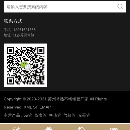
联系方式
手机 : 18961631555
地址 : 江苏苏州常熟
Copyright © 2023-2031 苏州常熟不锈钢管厂家 All Rights
Reserved.
XML
SITEMAP
主营产品 :
ba管
仪表管
换热管
气缸管
光亮管