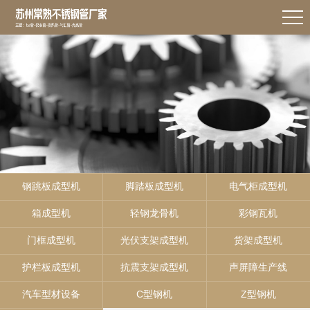
钢跳板成型机
脚踏板成型机
电气柜成型机
箱成型机
轻钢龙骨机
彩钢瓦机
门框成型机
光伏支架成型机
货架成型机
护栏板成型机
抗震支架成型机
声屏障生产线
汽车型材设备
C型钢机
Z型钢机