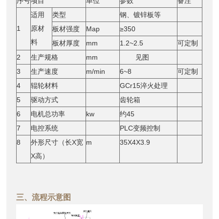
序号
项目
单位
参数
备注
适用
类型
钢、镀锌板等
1
原材
板材强度
Map
≥350
料
板材厚度
mm
1.2~2.5
可定制
2
生产规格
mm
见图
3
生产速度
m/min
6~8
可定制
4
辊轮材料
GCr15淬火处理
5
驱动方式
齿轮箱
6
电机总功率
kw
约45
7
电控系统
PLC变频控制
8
外形尺寸（长X宽
m
35X4X3.9
X高）
三、流程示意图