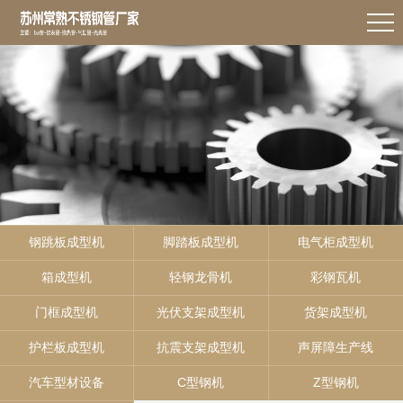
钢跳板成型机
脚踏板成型机
电气柜成型机
箱成型机
轻钢龙骨机
彩钢瓦机
门框成型机
光伏支架成型机
货架成型机
护栏板成型机
抗震支架成型机
声屏障生产线
汽车型材设备
C型钢机
Z型钢机