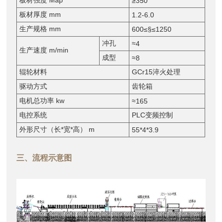
≥350
板材厚度 mm
1.2-6.0
生产规格 mm
600≤§≤1250
冲孔
≈4
生产速度 m/min
成型
≈8
辊轮材料
GCr15淬火处理
驱动方式
齿轮箱
电机总功率 kw
≈165
电控系统
PLC变频控制
外形尺寸（长*宽*高） m
55*4*3.9
三、流程示意图