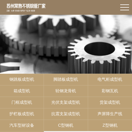
钢跳板成型机
脚踏板成型机
电气柜成型机
箱成型机
轻钢龙骨机
彩钢瓦机
门框成型机
光伏支架成型机
货架成型机
护栏板成型机
抗震支架成型机
声屏障生产线
汽车型材设备
C型钢机
Z型钢机