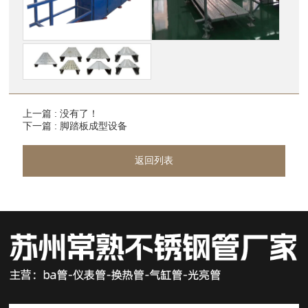
上一篇 : 没有了！
下一篇 : 脚踏板成型设备
返回列表