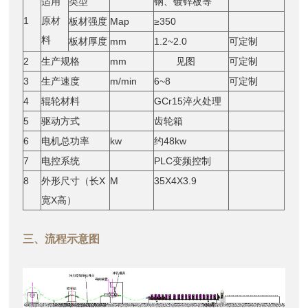
适用
类型
钢、镀锌板等
1
原材
板材强度
Map
≥350
料
板材厚度
mm
1.2~2.0
可定制
2
生产规格
mm
见图
可定制
3
生产速度
m/min
6~8
可定制
4
辊轮材料
GCr15淬火处理
5
驱动方式
齿轮箱
6
电机总功率
kw
约48kw
7
电控系统
PLC变频控制
8
外形尺寸（长X
M
35X4X3.9
宽X高）
三、流程示意图