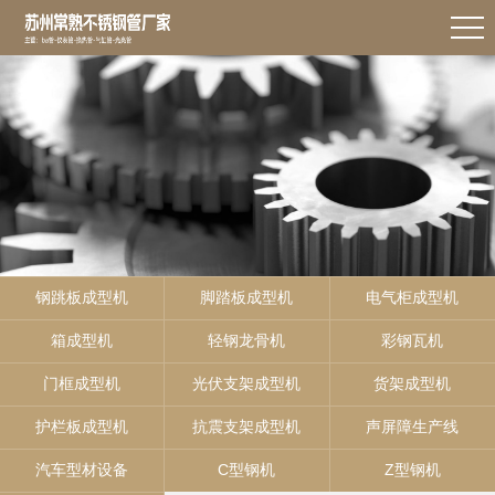
钢跳板成型机
脚踏板成型机
电气柜成型机
箱成型机
轻钢龙骨机
彩钢瓦机
门框成型机
光伏支架成型机
货架成型机
护栏板成型机
抗震支架成型机
声屏障生产线
汽车型材设备
C型钢机
Z型钢机