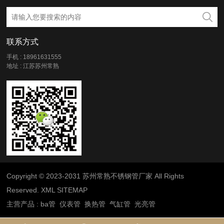
联系方式
手机 : 18961631555
地址 : 江苏苏州常熟
Copyright © 2023-2031 苏州常熟不锈钢管厂家 All Rights
Reserved.
XML
SITEMAP
主营产品 :
ba管
仪表管
换热管
气缸管
光亮管