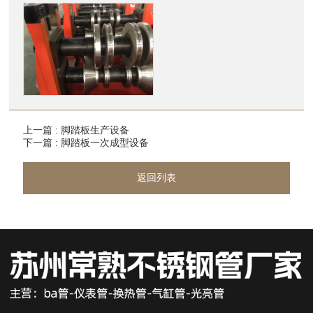
上一篇 : 脚踏板生产设备
下一篇 : 脚踏板一次成型设备
返回列表