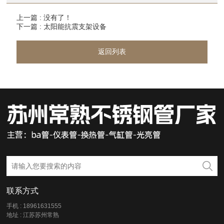
上一篇 : 没有了！
下一篇 : 太阳能抗震支架设备
返回列表
联系方式
手机 : 18961631555
地址 : 江苏苏州常熟